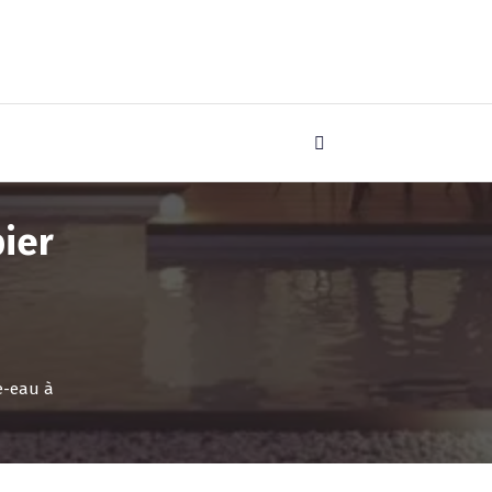
bier
e-eau à