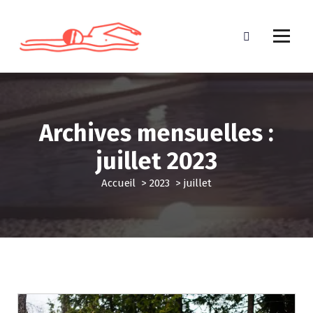
A
l
l
e
r
a
u
c
Archives mensuelles :
o
n
juillet 2023
t
e
Accueil
>
2023
>
juillet
n
u