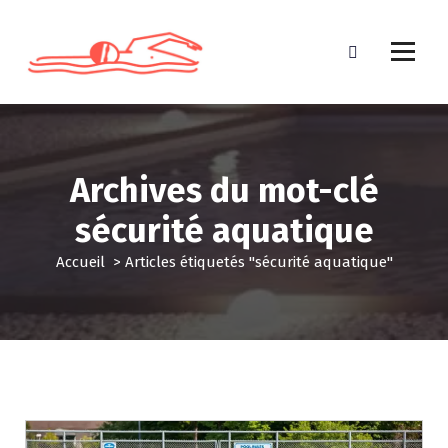
A
l
l
e
r
a
u
c
Archives du mot-clé
o
n
sécurité aquatique
t
e
Accueil
>
Articles étiquetés "sécurité aquatique"
n
u