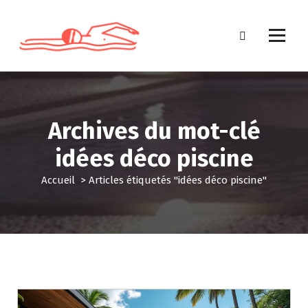
A
l
l
e
r
a
u
c
Archives du mot-clé
o
n
idées déco piscine
t
e
Accueil
>
Articles étiquetés "idées déco piscine"
n
u