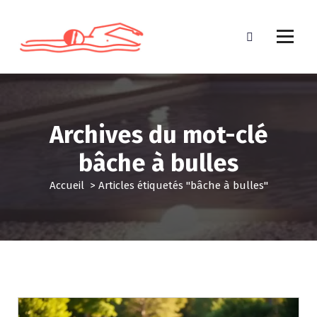
A
l
l
e
r
a
u
c
Archives du mot-clé
o
n
bâche à bulles
t
e
Accueil
>
Articles étiquetés "bâche à bulles"
n
u