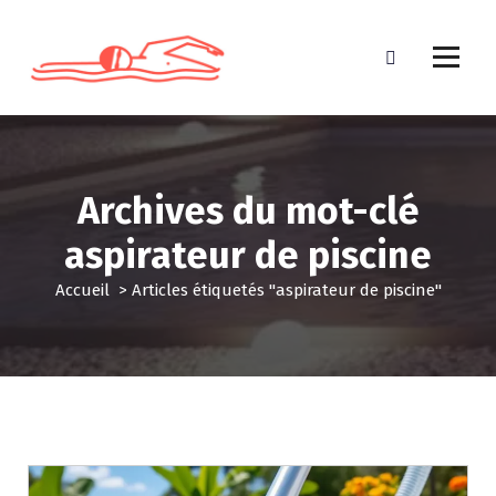
A
l
l
e
r
a
u
c
Archives du mot-clé
o
n
aspirateur de piscine
t
e
Accueil
>
Articles étiquetés "aspirateur de piscine"
n
u