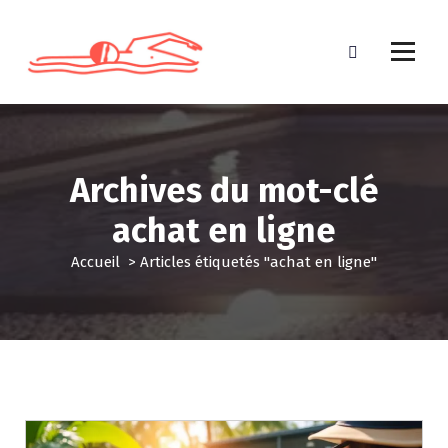
A
l
l
e
r
a
u
c
Archives du mot-clé
o
n
achat en ligne
t
e
Accueil
>
Articles étiquetés "achat en ligne"
n
u